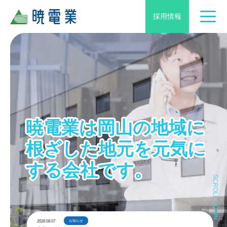
採用情報
暁電業は岡山の
地域に
根ざした地元を
元気に
する会社です。
SCROLL DOWN
2026.08.07
お知らせ